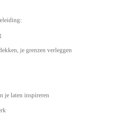
eleiding:
g
dekken, je grenzen verleggen
n je laten inspireren
erk