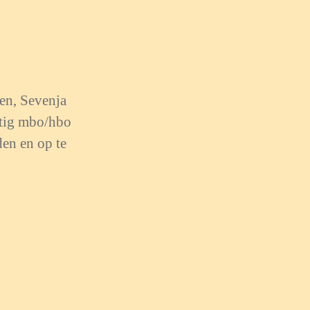
en, Sevenja
atig mbo/hbo
den en op te