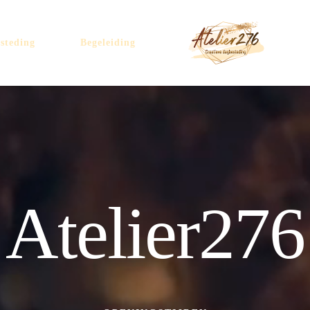
steding
Begeleiding
Atelier276